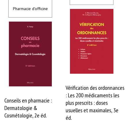
a
MA
MA
r
Pharmacie d'officine
d
LISTE
LISTE
i
o
l
o
g
i
e
-
M
a
l
a
d
i
e
s
v
Vérification des ordonnances
a
: Les 200 médicaments les
s
c
Conseils en pharmacie :
plus prescrits : doses
u
Dermatologie &
l
usuelles et maximales, 3e
a
Cosmétologie, 2e éd.
i
éd.
r
e
s