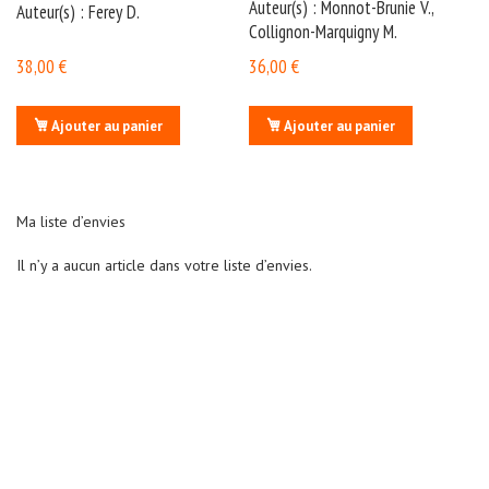
Auteur(s) : Monnot-Brunie V.,
Auteur(s) : Ferey D.
Collignon-Marquigny M.
C
o
38,00 €
36,00 €
n
s
u
l
Ajouter au panier
Ajouter au panier
t
a
t
AJOUTER
AJOUTER
i
o
À
À
n
Ma liste d’envies
s
-
MA
MA
Il n’y a aucun article dans votre liste d’envies.
T
é
LISTE
LISTE
l
é
c
o
n
s
u
l
t
a
t
i