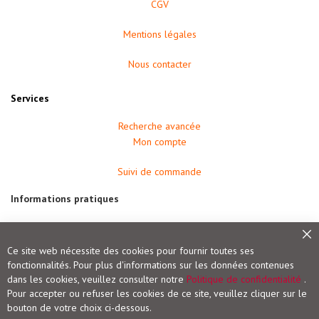
CGV
t
i
q
Mentions légales
u
e
Nous contacter
D
i
Services
c
t
i
Recherche avancée
o
Mon compte
n
n
a
Suivi de commande
i
r
e
Informations pratiques
s
Modes de paiement
E
x
Frais de port et livraison
Fe
Ce site web nécessite des cookies pour fournir toutes ses
a
Conditions de retour
m
fonctionnalités. Pour plus d'informations sur les données contenues
Droit de rétractation
e
dans les cookies, veuillez consulter notre
Politique de confidentialité
.
n
Pour accepter ou refuser les cookies de ce site, veuillez cliquer sur le
c
Vigot Maloine (groupe VOG)
l
bouton de votre choix ci-dessous.
i