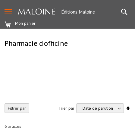
Sciences
Re
fondamentales
Éditions Maloine
A
Mon panier
n
a
t
o
Pharmacie d'officine
m
i
e
B
i
o
c
h
i
m
i
e
-
Pa
Filtrer par
Trier par
B
or
i
o
dé
l
6
articles
o
g