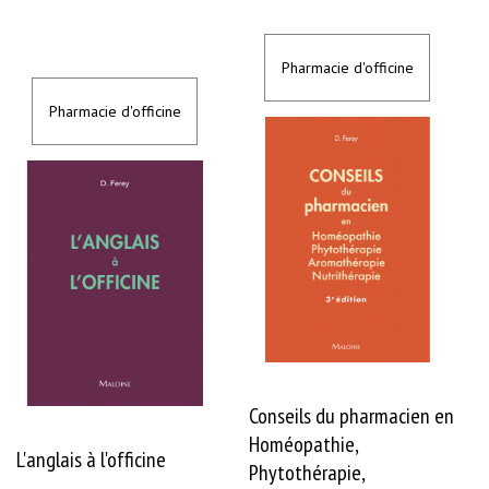
i
e
-
E
Pharmacie d'officine
m
b
r
Pharmacie d'officine
y
o
l
o
g
i
e
-
P
h
y
s
i
o
l
o
g
i
Conseils du pharmacien en
e
-
Homéopathie,
S
L'anglais à l'officine
t
Phytothérapie,
a