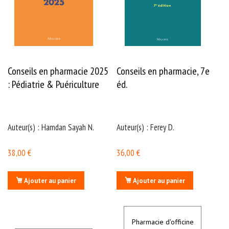
e
n
o
d
o
n
t
o
l
Conseils en pharmacie 2025
Conseils en pharmacie, 7e
o
g
: Pédiatrie & Puériculture
éd.
i
e
O
d
Auteur(s) : Hamdan Sayah N.
Auteur(s) : Ferey D.
o
n
t
38,00 €
36,00 €
o
l
o
g
Ajouter au panier
Ajouter au panier
i
e
AJOUTER
AJOUTER
Médecine
Pharmacie d'officine
À
À
C