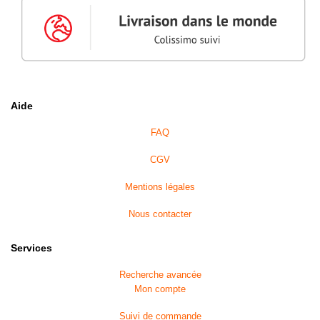
t
i
q
u
e
D
i
c
Aide
t
i
o
FAQ
n
n
CGV
a
i
r
Mentions légales
e
s
Nous contacter
E
x
Services
a
m
e
Recherche avancée
n
Mon compte
c
l
Suivi de commande
i