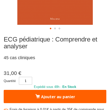
i
e
-
E
m
b
r
y
o
l
Skip
o
ECG pédiatrique : Comprendre et
to
g
the
analyser
i
beginning
e
of
-
P
the
45 cas cliniques
h
images
y
gallery
s
i
31,00 €
o
l
Quantité
o
g
Expédié sous 48h -
En Stock
i
e
Ajouter au panier
-
S
t
a
Frais de livraison à 0,01€ à partir de 35€ de commande pour