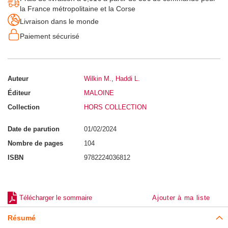
t
la France métropolitaine et la Corse
i
s
Livraison dans le monde
t
i
Paiement sécurisé
q
u
e
s
Auteur
Wilkin M.
,
Haddi L.
G
é
Éditeur
MALOINE
o
l
Collection
HORS COLLECTION
o
g
i
Date de parution
01/02/2024
e
Nombre de pages
104
Dentaire
ISBN
9782224036812
I
n
t
e
Télécharger le sommaire
Ajouter à ma liste
r
n
a
Résumé
t