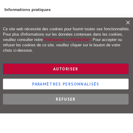
n
i
Informations pratiques
q
u
Modes de paiement
e
-
Fe
Frais de port et livraison
Ce site web nécessite des cookies pour fournir toutes ses fonctionnalités.
D
Conditions de retour
Pour plus d'informations sur les données contenues dans les cookies,
i
Droit de rétractation
a
veuillez consulter notre
Politique de confidentialité
. Pour accepter ou
g
refuser les cookies de ce site, veuillez cliquer sur le bouton de votre
n
Vigot Maloine (groupe VOG)
choix ci-dessous.
o
s
Editions Maloine
t
i
Editions Vigot
AUTORISER
c
Editions Vial
Editions Ulisse
E
PARAMÈTRES PERSONNALISÉS
x
a
m
e
REFUSER
Éditions Maloine © 2023
n
s
c
o
m
p
l