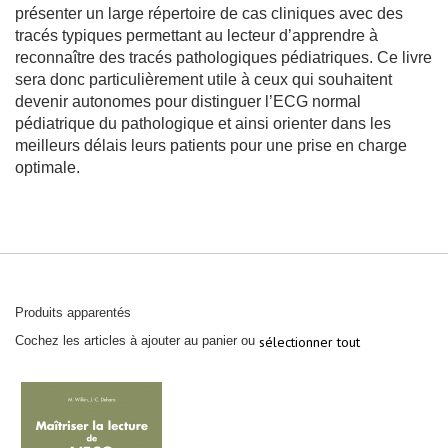
a
présenter un large répertoire de cas cliniques avec des
r
tracés typiques permettant au lecteur d’apprendre à
d
reconnaître des tracés pathologiques pédiatriques. Ce livre
i
o
sera donc particulièrement utile à ceux qui souhaitent
l
devenir autonomes pour distinguer l’ECG normal
o
g
pédiatrique du pathologique et ainsi orienter dans les
i
meilleurs délais leurs patients pour une prise en charge
e
-
optimale.
M
a
l
a
d
i
e
s
v
a
Produits apparentés
s
Cochez les articles à ajouter au panier ou
sélectionner tout
c
u
l
a
i
r
e
s