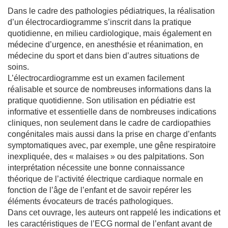
e
Dans le cadre des pathologies pédiatriques, la réalisation
n
o
d’un électrocardiogramme s’inscrit dans la pratique
d
quotidienne, en milieu cardiologique, mais également en
o
n
médecine d’urgence, en anesthésie et réanimation, en
t
médecine du sport et dans bien d’autres situations de
o
l
soins.
o
L’électrocardiogramme est un examen facilement
g
i
réalisable et source de nombreuses informations dans la
e
pratique quotidienne. Son utilisation en pédiatrie est
informative et essentielle dans de nombreuses indications
O
d
cliniques, non seulement dans le cadre de cardiopathies
o
congénitales mais aussi dans la prise en charge d’enfants
n
t
symptomatiques avec, par exemple, une gêne respiratoire
o
inexpliquée, des « malaises » ou des palpitations. Son
l
o
interprétation nécessite une bonne connaissance
g
théorique de l’activité électrique cardiaque normale en
i
fonction de l’âge de l’enfant et de savoir repérer les
e
éléments évocateurs de tracés pathologiques.
Médecine
Dans cet ouvrage, les auteurs ont rappelé les indications et
les caractéristiques de l’ECG normal de l’enfant avant de
C